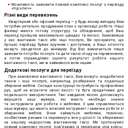
Можливість замовити повний комплекс послуг з переїзду
«під ключ»
Різні види перевезень
Квартирний або офісний переїзд — у будь-якому випадку Вам
потрібен ретельно продуманий план з організації роботи. Наші
фахівці мають готову структуру та обладнання, щоб Ваш
переїзд пройшов максимально швидко та якісно. Замовивши
у нас вантажне таксі або інші послуги, Ви зрозумієте, що
процес переїзду буває зручним і доступним, а Ваші клопоти
можуть зводитися до мінімуму. Від Вас вимагається лише
замовити потрібні послуги та дати свою згоду на перевезення,
а потім справедливо оцінити результат роботи нашого
вантажного таксі, ми ж займемося всім іншим.
Додаткові послуги для переїзду
При замовленні вантажного таксі, Вам можуть знадобитися
також і інші послуги, наприклад розбирання та подальше
збирання меблів. Складні конструкції потребують професійних
рук, щоб не втратити своєї якості та бути придатними для
подальшого використання. Такі завдання якісно допоможуть
вирішити наші мувери, які мають необхідні знання
та інструменти для роботи з меблями. З цим справляються
наші мувери, що мають власний інструмент і навички роботи зі
збиранням меблів. Вони займуться меблями, технікою,
особистими речами та перевезуть все у цілості та збереженні
на нашому недорогому вантажному таксі. Ми пропонуємо
повний комплекс послуг, пов'язаних із переїздом «під ключ»,