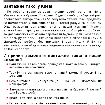
Вантажне таксі у Києві
Потреба в транспортуванні різних речей рано чи пізно
з'являється у будь-якої людини. Будь то меблі, габаритні речі
особистого використання або побутова техніка, такі предмети
не помістяться у звичайне авто, і цілком розумним рішенням
буде замовити вантажне таксі в нашій компанії. Маючи
власний автопарк, у нас є вантажні автомобілі різного об'єму,
за допомогою яких можна перевезти будь-які речі, незалежно
від розміру та ваги. Важливою перевагою співпраці з нами є
цілодобова робота без вихідних і свят. Коли б Ви не
запланували переїзд — наше недороге вантажне таксі завжди
до Ваших послуг.
7 причин замовити вантажне таксі в нашій
компанії
Вантажний автомобіль приїжджає максимально швидко,
наскільки це можливо;
Тарифи на вантажне таксі в нашій компанії розумні та
доступні;
Безкоштовна консультація наших професійних
менеджерів;
Замовлення вантажного таксі на сайті в будь-який зручний
для Вас час доби;
Швидка та якісна робота вантажників;
Гарантія якості та збереження майна — письмовий договір;