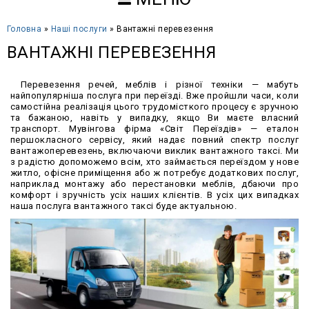
Головна
»
Наші послуги
» Вантажні перевезення
ВАНТАЖНІ ПЕРЕВЕЗЕННЯ
Перевезення речей, меблів і різної техніки — мабуть
найпопулярніша послуга при переїзді. Вже пройшли часи, коли
самостійна реалізація цього трудомісткого процесу є зручною
та бажаною, навіть у випадку, якщо Ви маєте власний
транспорт. Мувінгова фірма «Світ Переїздів» — еталон
першокласного сервісу, який надає повний спектр послуг
вантажоперевезень, включаючи виклик вантажного таксі. Ми
з радістю допоможемо всім, хто займається переїздом у нове
житло, офісне приміщення або ж потребує додаткових послуг,
наприклад монтажу або перестановки меблів, дбаючи про
комфорт і зручність усіх наших клієнтів. В усіх цих випадках
наша послуга вантажного таксі буде актуальною.