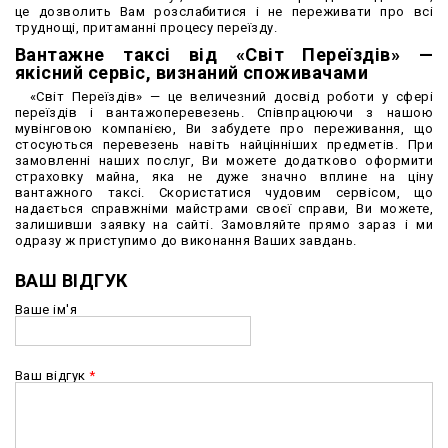
це дозволить Вам розслабитися і не переживати про всі
труднощі, притаманні процесу переїзду.
Вантажне таксі від «Світ Переїздів» —
якісний сервіс, визнаний споживачами
«Світ Переїздів» — це величезний досвід роботи у сфері
переїздів і вантажоперевезень. Співпрацюючи з нашою
мувінговою компанією, Ви забудете про переживання, що
стосуються перевезень навіть найцінніших предметів. При
замовленні наших послуг, Ви можете додатково оформити
страховку майна, яка не дуже значно вплине на ціну
вантажного таксі. Скористатися чудовим сервісом, що
надається справжніми майстрами своєї справи, Ви можете,
залишивши заявку на сайті. Замовляйте прямо зараз і ми
одразу ж приступимо до виконання Ваших завдань.
ВАШ ВІДГУК
Ваше ім'я
Ваш відгук
*