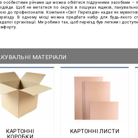
з особистими речами ще можна обійтися підручними засобами – па
підійде. Щоб не метатися по окрузі в пошуках ящиків, пакувальної
ю до професіоналів. Компанія «Світ Переїздів» надає як мувінгові
ереїзду. В одному місці можна придбати набір для будь-якого сп
далої організації. Ми робимо так, щоб переїзд був легким і досту
омфорту.
АКУВАЛЬНІ МАТЕРІАЛИ
КАРТОННЫЕ КОРОБКИ
КАРТОННЫЕ ЛИСТЫ
КАРТОННІ
КАРТОННІ ЛИСТИ
КОРОБКИ