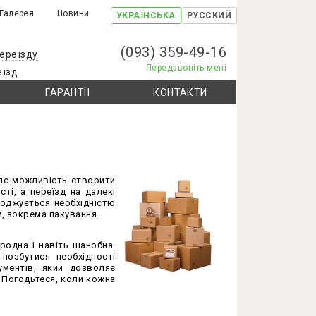
Галерея
Новини
УКРАЇНСЬКА
РУССКИЙ
(093) 359-49-16
ереїзду
Передзвоніть мені
еїзд
ГАРАНТІЇ
КОНТАКТИ
цяє можливість створити
ті, а переїзд на далекі
воджується необхідністю
м, зокрема пакування.
родна і навіть шанобна.
 позбутися необхідності
ументів, який дозволяє
. Погодьтеся, коли кожна