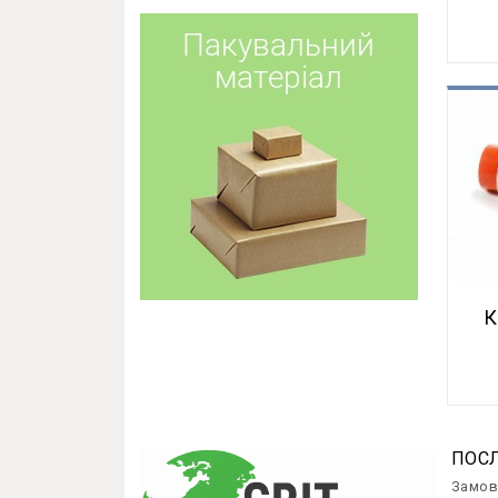
КЛ
К
ПОС
Замов