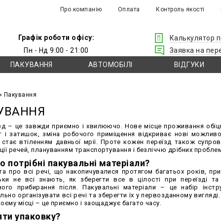
Про компанію
Оплата
Контроль якості
Графік роботи офісу:
Калькулятор п
Пн - Нд 9:00 - 21:00
Заявка на пер
ПАКУВАННЯ
АВТОМОБІЛІ
ВІДГУКИ
» Пакування
УВАННЯ
зд – це завжди приємно і хвилюючо. Нове місце проживання обі
 і затишок, зміна робочого приміщення відкриває нові можливос
і стає втіленням давньої мрії. Проте кожен переїзд також супро
ції речей, плануванням транспортування і безліччю дрібних пробле
о потрібні пакувальні матеріали?
та про всі речі, що накопичувалися протягом багатьох років, при
ьки не всі знають, як зберегти все в цілості при переїзді та
ого прибирання після. Пакувальні матеріали – це набір інстр
ьно організувати всі речі та зберегти їх у первозданному вигляді
воєму місці – це приємно і заощаджує багато часу.
яти упаковку?