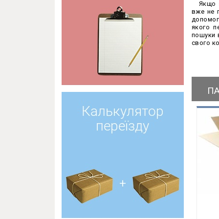
Якщо 
вже не 
допомого
якого п
пошуки в
свого к
П