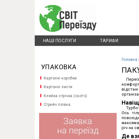
НАШІ ПОСЛУГИ
ТАРИФИ
Головна
УПАКОВКА
ПАК
Картонні коробки
Переї
комфорт
Картонні листи
відстан
організа
Клейка стрічка (скотч)
Навіщ
Стрейч плівка
Турбо
Ось тіл
повсюдн
максимал
річ на с
Де вз