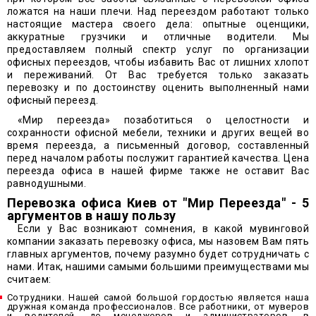
ложатся на наши плечи. Над переездом работают только
настоящие мастера своего дела: опытные оценщики,
аккуратные грузчики и отличные водители. Мы
предоставляем полный спектр услуг по организации
офисных переездов, чтобы избавить Вас от лишних хлопот
и переживаний. От Вас требуется только заказать
перевозку и по достоинству оценить выполненный нами
офисный переезд.
«Мир переезда» позаботиться о целостности и
сохранности офисной мебели, техники и других вещей во
время переезда, а письменный договор, составленный
перед началом работы послужит гарантией качества. Цена
переезда офиса в нашей фирме также не оставит Вас
равнодушными.
Перевозка офиса Киев от "Мир Переезда" - 5
аргументов в нашу пользу
Если у Вас возникают сомнения, в какой мувинговой
компании заказать перевозку офиса, мы назовем Вам пять
главных аргументов, почему разумно будет сотрудничать с
нами. Итак, нашими самыми большими преимуществами мы
считаем:
Сотрудники. Нашей самой большой гордостью является наша
дружная команда профессионалов. Все работники, от муверов
и водителей, до менеджеров и администраторов, в