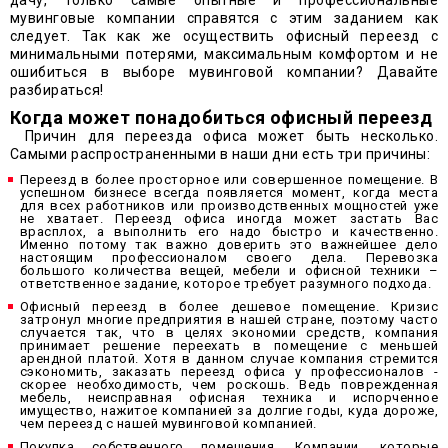
дачу, только самые опытные и профессиональные
мувинговые компании справятся с этим заданием как
следует. Так как же осуществить офисный переезд с
минимальными потерями, максимальным комфортом и не
ошибиться в выборе мувинговой компании? Давайте
разбираться!
Когда может понадобиться офисный переезд
Причин для переезда офиса может быть несколько.
Самыми распространенными в наши дни есть три причины:
Переезд в более просторное или совершенное помещение. В
успешном бизнесе всегда появляется момент, когда места
для всех работников или производственных мощностей уже
не хватает. Переезд офиса иногда может застать Вас
врасплох, а выполнить его надо быстро и качественно.
Именно потому так важно доверить это важнейшее дело
настоящим профессионалом своего дела. Перевозка
большого количества вещей, мебели и офисной техники –
ответственное задание, которое требует разумного подхода.
Офисный переезд в более дешевое помещение. Кризис
затронул многие предприятия в нашей стране, поэтому часто
случается так, что в целях экономии средств, компания
принимает решение переехать в помещение с меньшей
арендной платой. Хотя в данном случае компания стремится
сэкономить, заказать переезд офиса у профессионалов -
скорее необходимость, чем роскошь. Ведь поврежденная
мебель, неисправная офисная техника и испорченное
имущество, нажитое компанией за долгие годы, куда дороже,
чем переезд с нашей мувинговой компанией.
Покупка собственного помещения. Компании, которые