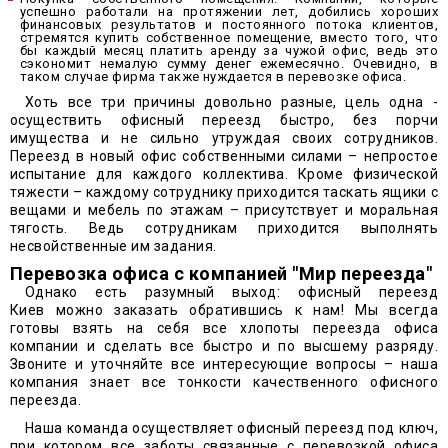
успешно работали на протяжении лет, добились хороших
финансовых результатов и постоянного потока клиентов,
стремятся купить собственное помещение, вместо того, что
бы каждый месяц платить аренду за чужой офис, ведь это
сэкономит немалую сумму денег ежемесячно. Очевидно, в
таком случае фирма также нуждается в перевозке офиса.
Хоть все три причины довольно разные, цель одна -
осуществить офисный переезд быстро, без порчи
имущества и не сильно утруждая своих сотрудников.
Переезд в новый офис собственными силами – непростое
испытание для каждого коллектива. Кроме физической
тяжести – каждому сотруднику приходится таскать ящики с
вещами и мебель по этажам – присутствует и моральная
тягость. Ведь сотрудникам приходится выполнять
несвойственные им задания.
Перевозка офиса с компанией "Мир переезда"
Однако есть разумный выход: офисный переезд
Киев можно заказать обратившись к нам! Мы всегда
готовы взять на себя все хлопоты переезда офиса
компании и сделать все быстро и по высшему разряду.
Звоните и уточняйте все интересующие вопросы – наша
компания знает все тонкости качественного офисного
переезда.
Наша команда осуществляет офисный переезд под ключ,
при котором все заботы связанные с перевозкой офиса