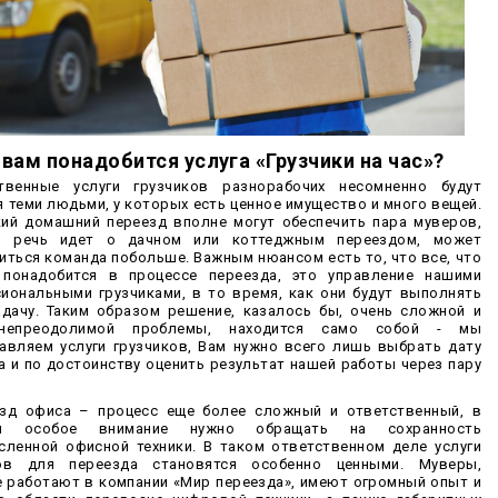
 вам понадобится услуга «Грузчики на час»?
твенные услуги грузчиков разнорабочих несомненно будут
я теми людьми, у которых есть ценное имущество и много вещей.
ий домашний переезд вполне могут обеспечить пара муверов,
и речь идет о дачном или коттеджным переездом, может
иться команда побольше. Важным нюансом есть то, что все, что
 понадобится в процессе переезда, это управление нашими
иональными грузчиками, в то время, как они будут выполнять
дачу. Таким образом решение, казалось бы, очень сложной и
непреодолимой проблемы, находится само собой - мы
авляем услуги грузчиков, Вам нужно всего лишь выбрать дату
а и по достоинству оценить результат нашей работы через пару
зд офиса – процесс еще более сложный и ответственный, в
м особое внимание нужно обращать на сохранность
сленной офисной техники. В таком ответственном деле услуги
ков для переезда становятся особенно ценными. Муверы,
 работают в компании «Мир переезда», имеют огромный опыт и