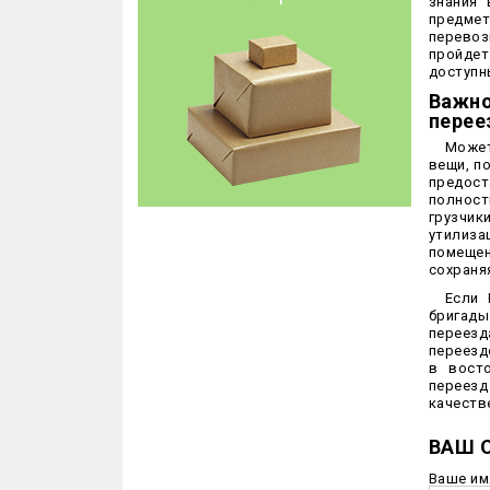
знания 
предмет
перевоз
пройдет
доступн
Важн
перее
Может
вещи, п
предост
полнос
грузчик
утилиза
помещен
сохраня
Если 
бригад
переез
переезд
в вост
переез
качеств
ВАШ 
Ваше им