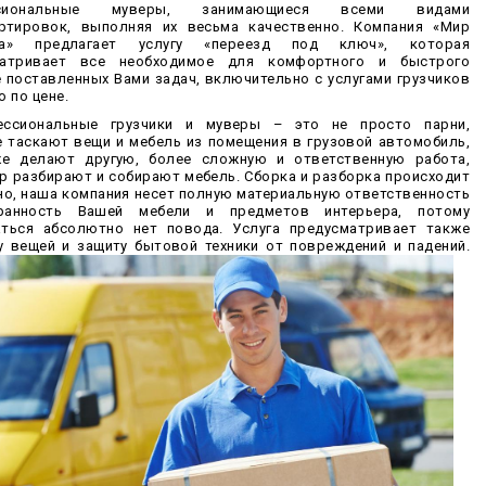
ссиональные муверы, занимающиеся всеми видами
ртировок, выполняя их весьма качественно. Компания «Мир
да» предлагает услугу «переезд под ключ», которая
матривает все необходимое для комфортного и быстрого
 поставленных Вами задач, включительно с услугами грузчиков
о по цене.
ессиональные грузчики и муверы – это не просто парни,
 таскают вещи и мебель из помещения в грузовой автомобиль,
же делают другую, более сложную и ответственную работа,
р разбирают и собирают мебель. Сборка и разборка происходит
но, наша компания несет полную материальную ответственность
ранность Вашей мебели и предметов интерьера, потому
ться абсолютно нет повода. Услуга предусматривает также
у вещей и защиту бытовой техники от повреждений и падений.