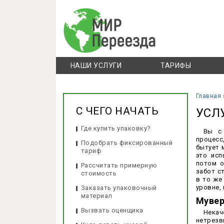
НАШИ УСЛУГИ
ТАРИФЫ
Главная
С ЧЕГО НАЧАТЬ
УСЛ
Где купить упаковку?
Вы с 
процесс
Подобрать фиксированный
бытует 
тариф
это исп
потом о
Рассчитать примерную
забот с
стоимость
в то же
уровне,
Заказать упаковочный
материал
Мувер
Вызвать оценщика
Некач
нетрез