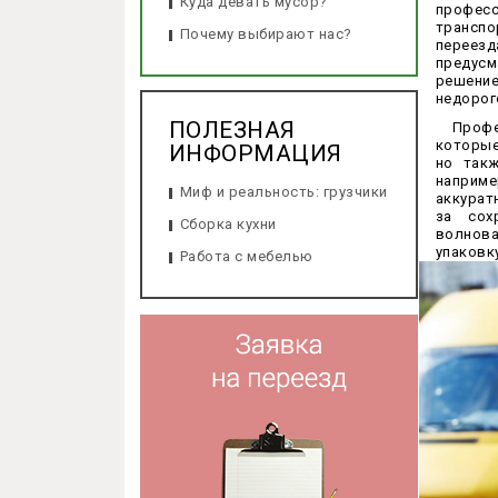
Куда девать мусор?
профе
транспо
Почему выбирают нас?
переез
предус
решение
недорог
ПОЛЕЗНАЯ
Проф
которые
ИНФОРМАЦИЯ
но так
наприме
Миф и реальность: грузчики
аккурат
за сох
Сборка кухни
волнова
упаковк
Работа с мебелью