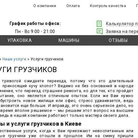
О компании
Оплата
Контроль качества
График работы офиса:
Калькулятор 
Пн - Вс 9:00 - 21:00
Заявка на пер
УПАКОВКА
МАШИНЫ
ОТЗЫВЫ
»
Наши услуги
» Услуги грузчиков
УГИ ГРУЗЧИКОВ
тревогой ожидаете переезда, потому что это длительный
, приносящий кучу хлопот? Видимо не без оснований в народе
мнение, что переезд страшнее ремонта, но для тех, кто пройдет
ытание, оно является отличным опытом. Если же Вам нужно
бустроить новое жилище или офис, стресс удваивается, ведь
тановится еще больше. И вправду, это очень серьезное дело, но
 время вполне решаемое – мы решаем этот вопрос на высшем
 ведь в нашей компании работают только мастера своего дела.
ы и услуги грузчиков в Киеве
ественные услуги, когда к Вам приезжают невоспитанные или
вые грузчики уже отошли в прошлое. Им на смену пришли