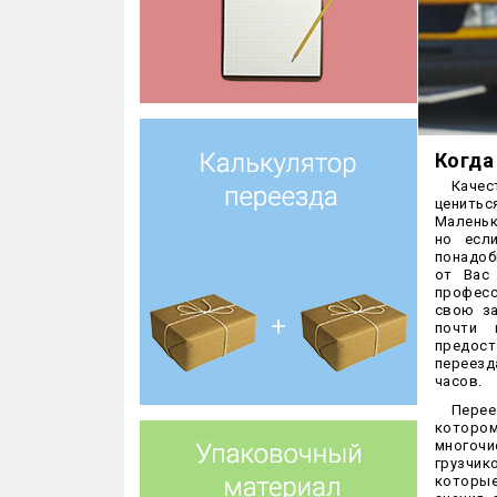
Когда
Качес
ценитьс
Маленьк
но есл
понадоб
от Вас
професс
свою за
почти 
предост
переезд
часов.
Перее
которо
многочи
грузчи
которые