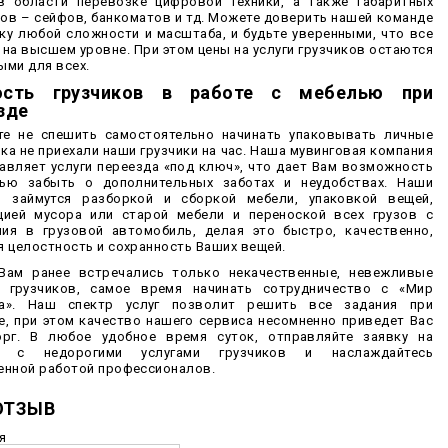
в области перевозке цифровой техники, а также габаритных
ов – сейфов, банкоматов и тд. Можете доверить нашей команде
ку любой сложности и масштаба, и будьте уверенными, что все
 на высшем уровне. При этом цены на услуги грузчиков остаются
ыми для всех.
ость грузчиков в работе с мебелью при
зде
е не спешить самостоятельно начинать упаковывать личные
ока не приехали наши грузчики на час. Наша мувинговая компания
авляет услуги переезда «под ключ», что дает Вам возможность
тью забыть о дополнительных заботах и неудобствах. Наши
и займутся разборкой и сборкой мебели, упаковкой вещей,
цией мусора или старой мебели и переноской всех грузов с
ия в грузовой автомобиль, делая это быстро, качественно,
я целостность и сохранность Ваших вещей.
Вам ранее встречались только некачественные, невежливые
ы грузчиков, самое время начинать сотрудничество с «Мир
да». Наш спектр услуг позволит решить все задания при
е, при этом качество нашего сервиса несомненно приведет Вас
орг. В любое удобное время суток, отправляйте заявку на
д с недорогими услугами грузчиков и наслаждайтесь
енной работой профессионалов.
ОТЗЫВ
я